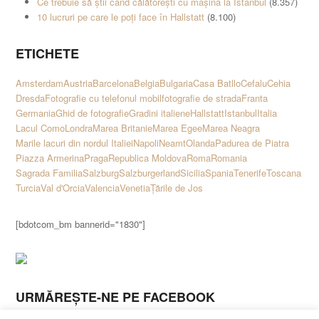
Ce trebuie să știi când călătorești cu mașina la Istanbul
(8.357)
10 lucruri pe care le poți face în Hallstatt
(8.100)
ETICHETE
Amsterdam
Austria
Barcelona
Belgia
Bulgaria
Casa Batllo
Cefalu
Cehia
Dresda
Fotografie cu telefonul mobil
fotografie de strada
Franta
Germania
Ghid de fotografie
Gradini italiene
Hallstatt
Istanbul
Italia
Lacul Como
Londra
Marea Britanie
Marea Egee
Marea Neagra
Marile lacuri din nordul Italiei
Napoli
Neamt
Olanda
Padurea de Piatra
Piazza Armerina
Praga
Republica Moldova
Roma
Romania
Sagrada Familia
Salzburg
Salzburgerland
Sicilia
Spania
Tenerife
Toscana
Turcia
Val d'Orcia
Valencia
Venetia
Țările de Jos
[bdotcom_bm bannerid="1830"]
URMĂREȘTE-NE PE FACEBOOK