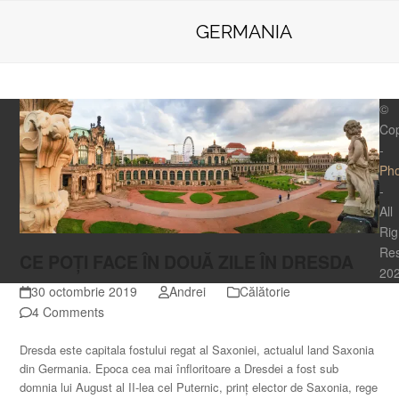
Skip
Open
Close
PhotoTraveler
to
GERMANIA
mobile
mobile
content
menu
menu
©
Cop
-
Pho
-
All
Rig
Re
CE POȚI FACE ÎN DOUĂ ZILE ÎN DRESDA
20
30 octombrie 2019
Andrei
Călătorie
4 Comments
Dresda este capitala fostului regat al Saxoniei, actualul land Saxonia
din Germania. Epoca cea mai înfloritoare a Dresdei a fost sub
domnia lui August al II-lea cel Puternic, prinț elector de Saxonia, rege