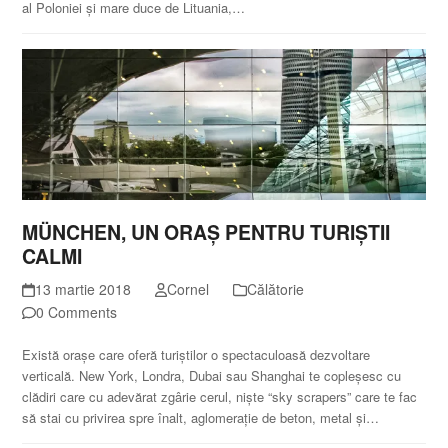
al Poloniei și mare duce de Lituania,…
MÜNCHEN, UN ORAȘ PENTRU TURIȘTII
CALMI
13 martie 2018
Cornel
Călătorie
0 Comments
Există orașe care oferă turiștilor o spectaculoasă dezvoltare
verticală. New York, Londra, Dubai sau Shanghai te copleșesc cu
clădiri care cu adevărat zgârie cerul, niște “sky scrapers” care te fac
să stai cu privirea spre înalt, aglomerație de beton, metal și…