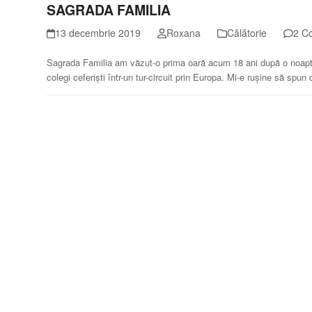
SAGRADA FAMILIA
13 decembrie 2019
Roxana
Călătorie
2 C
Sagrada Familia am văzut-o prima oară acum 18 ani după o noapte
colegi ceferiști într-un tur-circuit prin Europa. Mi-e rușine să sp