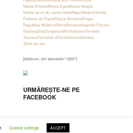
Marea Britanie
Marea Egee
Marea Neagra
Marile lacuri din nordul Italiei
Napoli
Neamt
Olanda
Padurea de Piatra
Piazza Armerina
Praga
Republica Moldova
Roma
Romania
Sagrada Familia
Salzburg
Salzburgerland
Sicilia
Spania
Tenerife
Toscana
Turcia
Val d'Orcia
Valencia
Venetia
Țările de Jos
[bdotcom_bm bannerid="1830"]
URMĂREȘTE-NE PE
FACEBOOK
r.
Cookie settings
ACCEPT