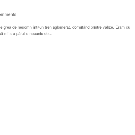
omments
 grea de nesomn într-un tren aglomerat, dormitând printre valize. Eram cu
un că mi s-a părut o nebunie de…