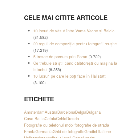
CELE MAI CITITE ARTICOLE
10 locuri de văzut între Vama Veche și Balcic
(31.582)
20 reguli de compoziție pentru fotografii reușite
(17.219)
5 trasee de parcurs prin Roma
(9.722)
Ce trebuie să știi când călătorești cu mașina la
Istanbul
(8.358)
10 lucruri pe care le poți face în Hallstatt
(8.100)
ETICHETE
Amsterdam
Austria
Barcelona
Belgia
Bulgaria
Casa Batllo
Cefalu
Cehia
Dresda
Fotografie cu telefonul mobil
fotografie de strada
Franta
Germania
Ghid de fotografie
Gradini italiene
Hallstatt
Istanbul
Italia
Lacul Como
Londra