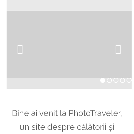
Skip
Open
Close
PhotoTraveler
to
mobile
mobile
content
menu
menu
Bine ai venit la PhotoTraveler,
un site despre călătorii și