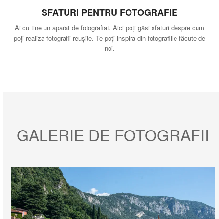
SFATURI PENTRU FOTOGRAFIE
Ai cu tine un aparat de fotografiat. Aici poți găsi sfaturi despre cum
poți realiza fotografii reușite. Te poți inspira din fotografiile făcute de
noi.
GALERIE DE FOTOGRAFII
Use
the
left
and
right