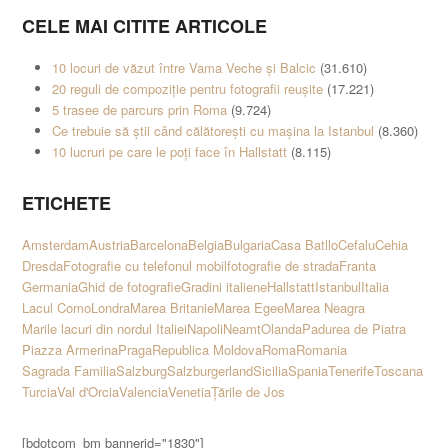
CELE MAI CITITE ARTICOLE
10 locuri de văzut între Vama Veche și Balcic
(31.610)
20 reguli de compoziție pentru fotografii reușite
(17.221)
5 trasee de parcurs prin Roma
(9.724)
Ce trebuie să știi când călătorești cu mașina la Istanbul
(8.360)
10 lucruri pe care le poți face în Hallstatt
(8.115)
ETICHETE
Amsterdam
Austria
Barcelona
Belgia
Bulgaria
Casa Batllo
Cefalu
Cehia
Dresda
Fotografie cu telefonul mobil
fotografie de strada
Franta
Germania
Ghid de fotografie
Gradini italiene
Hallstatt
Istanbul
Italia
Lacul Como
Londra
Marea Britanie
Marea Egee
Marea Neagra
Marile lacuri din nordul Italiei
Napoli
Neamt
Olanda
Padurea de Piatra
Piazza Armerina
Praga
Republica Moldova
Roma
Romania
Sagrada Familia
Salzburg
Salzburgerland
Sicilia
Spania
Tenerife
Toscana
Turcia
Val d'Orcia
Valencia
Venetia
Țările de Jos
[bdotcom_bm bannerid="1830"]