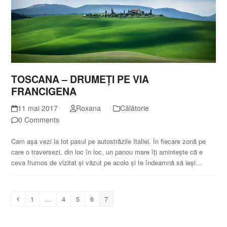
TOSCANA – DRUMEȚI PE VIA
FRANCIGENA
11 mai 2017
Roxana
Călătorie
0 Comments
Cam aşa vezi la tot pasul pe autostrăzile Italiei. În fiecare zonă pe
care o traversezi, din loc în loc, un panou mare îţi aminteşte că e
ceva frumos de vizitat şi văzut pe acolo şi te îndeamnă să ieşi…
Previous
Page
Page
Page
Page
Page
1
…
4
5
6
7