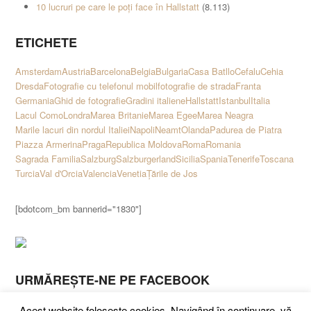
10 lucruri pe care le poți face în Hallstatt
(8.113)
ETICHETE
Amsterdam
Austria
Barcelona
Belgia
Bulgaria
Casa Batllo
Cefalu
Cehia
Dresda
Fotografie cu telefonul mobil
fotografie de strada
Franta
Germania
Ghid de fotografie
Gradini italiene
Hallstatt
Istanbul
Italia
Lacul Como
Londra
Marea Britanie
Marea Egee
Marea Neagra
Marile lacuri din nordul Italiei
Napoli
Neamt
Olanda
Padurea de Piatra
Piazza Armerina
Praga
Republica Moldova
Roma
Romania
Sagrada Familia
Salzburg
Salzburgerland
Sicilia
Spania
Tenerife
Toscana
Turcia
Val d'Orcia
Valencia
Venetia
Țările de Jos
[bdotcom_bm bannerid="1830"]
URMĂREȘTE-NE PE FACEBOOK
Acest website folosește cookies. Navigând în continuare, vă