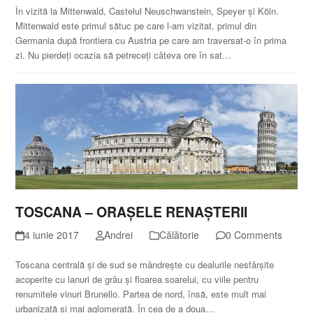
În vizită la Mittenwald, Castelul Neuschwanstein, Speyer și Köln.
Mittenwald este primul sătuc pe care l-am vizitat, primul din
Germania după frontiera cu Austria pe care am traversat-o în prima
zi. Nu pierdeți ocazia să petreceți câteva ore în sat…
TOSCANA – ORAȘELE RENAȘTERII
4 iunie 2017
Andrei
Călătorie
0 Comments
Toscana centrală și de sud se mândrește cu dealurile nesfârșite
acoperite cu lanuri de grâu și floarea soarelui, cu viile pentru
renumitele vinuri Brunello. Partea de nord, însă, este mult mai
urbanizată și mai aglomerată. În cea de a doua…