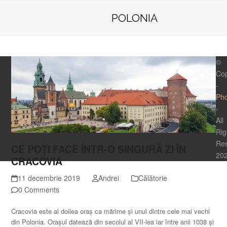
Skip
Open
Close
PhotoTraveler
to
POLONIA
mobile
mobile
content
menu
menu
©
Cop
-
Pho
-
All
Rig
Re
CE POȚI FACE ÎNTR-O SINGURĂ ZI ÎN
20
CRACOVIA
11 decembrie 2019
Andrei
Călătorie
0 Comments
Cracovia este al doilea oraș ca mărime și unul dintre cele mai vechi
din Polonia. Orașul datează din secolul al VII-lea iar între anii 1038 și