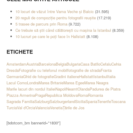
10 locuri de văzut între Vama Veche și Balcic
(31.595)
20 reguli de compoziție pentru fotografii reușite
(17.219)
5 trasee de parcurs prin Roma
(9.722)
Ce trebuie să știi când călătorești cu mașina la Istanbul
(8.359)
10 lucruri pe care le poți face în Hallstatt
(8.108)
ETICHETE
Amsterdam
Austria
Barcelona
Belgia
Bulgaria
Casa Batllo
Cefalu
Cehia
Dresda
Fotografie cu telefonul mobil
fotografie de strada
Franta
Germania
Ghid de fotografie
Gradini italiene
Hallstatt
Istanbul
Italia
Lacul Como
Londra
Marea Britanie
Marea Egee
Marea Neagra
Marile lacuri din nordul Italiei
Napoli
Neamt
Olanda
Padurea de Piatra
Piazza Armerina
Praga
Republica Moldova
Roma
Romania
Sagrada Familia
Salzburg
Salzburgerland
Sicilia
Spania
Tenerife
Toscana
Turcia
Val d'Orcia
Valencia
Venetia
Țările de Jos
[bdotcom_bm bannerid="1830"]