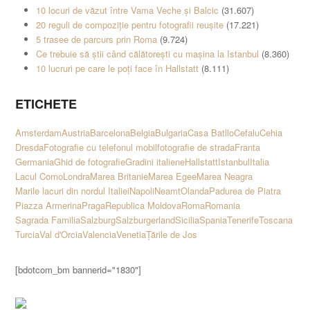
10 locuri de văzut între Vama Veche și Balcic
(31.607)
20 reguli de compoziție pentru fotografii reușite
(17.221)
5 trasee de parcurs prin Roma
(9.724)
Ce trebuie să știi când călătorești cu mașina la Istanbul
(8.360)
10 lucruri pe care le poți face în Hallstatt
(8.111)
ETICHETE
Amsterdam
Austria
Barcelona
Belgia
Bulgaria
Casa Batllo
Cefalu
Cehia
Dresda
Fotografie cu telefonul mobil
fotografie de strada
Franta
Germania
Ghid de fotografie
Gradini italiene
Hallstatt
Istanbul
Italia
Lacul Como
Londra
Marea Britanie
Marea Egee
Marea Neagra
Marile lacuri din nordul Italiei
Napoli
Neamt
Olanda
Padurea de Piatra
Piazza Armerina
Praga
Republica Moldova
Roma
Romania
Sagrada Familia
Salzburg
Salzburgerland
Sicilia
Spania
Tenerife
Toscana
Turcia
Val d'Orcia
Valencia
Venetia
Țările de Jos
[bdotcom_bm bannerid="1830"]