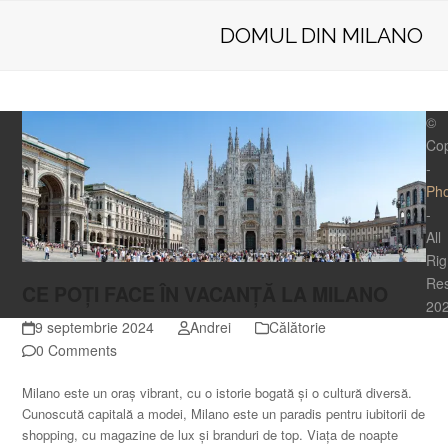
Skip
Open
Close
PhotoTraveler
to
DOMUL DIN MILANO
mobile
mobile
content
menu
menu
©
Cop
-
Pho
-
All
Rig
Re
CE POȚI FACE ÎN VACANȚĂ LA MILANO
20
9 septembrie 2024
Andrei
Călătorie
0 Comments
Milano este un oraș vibrant, cu o istorie bogată și o cultură diversă.
Cunoscută capitală a modei, Milano este un paradis pentru iubitorii de
shopping, cu magazine de lux și branduri de top. Viața de noapte