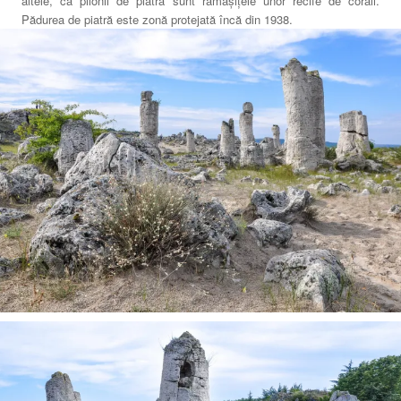
altele, că pilonii de piatră sunt rămășițele unor recife de corali.
Pădurea de piatră este zonă protejată încă din 1938.