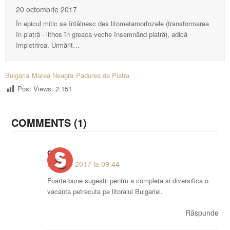
20 octombrie 2017
În epicul mitic se întâlnesc des litometamorfozele (transformarea
în piatră - lithos în greaca veche însemnând piatră), adică
împietrirea. Urmărit…
Bulgaria
Marea Neagra
Padurea de Piatra
Post Views:
2.151
COMMENTS (1)
George
29 iunie 2017 la 09:44
Foarte bune sugestii pentru a completa si diversifica o
vacanta petrecuta pe litoralul Bulgariei.
Răspunde