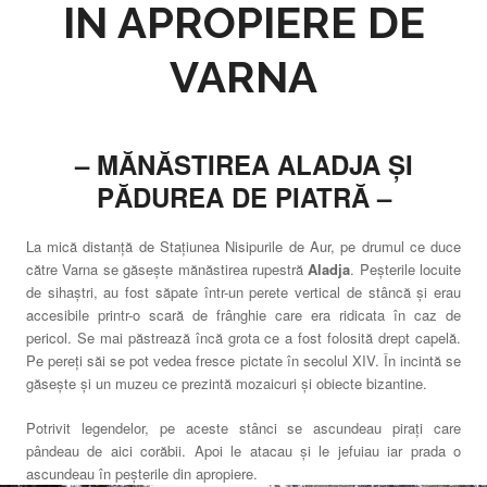
IN APROPIERE DE
VARNA
–
MĂNĂSTIREA ALADJA
ȘI
PĂDUREA DE PIATRĂ
–
La mică distanță de Stațiunea Nisipurile de Aur, pe drumul ce duce
către Varna se găsește mănăstirea rupestră
Aladja
. Peșterile locuite
de sihaștri, au fost săpate într-un perete vertical de stâncă și erau
accesibile printr-o scară de frânghie care era ridicata în caz de
pericol. Se mai păstrează încă grota ce a fost folosită drept capelă.
Pe pereți săi se pot vedea fresce pictate în secolul XIV. În incintă se
găsește și un muzeu ce prezintă mozaicuri și obiecte bizantine.
Potrivit legendelor, pe aceste stânci se ascundeau pirați care
pândeau de aici corăbii. Apoi le atacau și le jefuiau iar prada o
ascundeau în peșterile din apropiere.